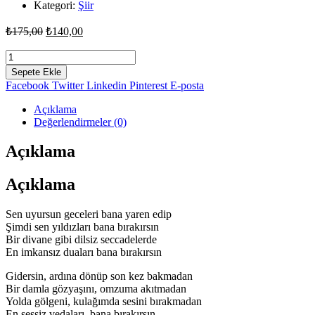
Kategori:
Şiir
Orijinal
Şu
₺
175,00
₺
140,00
fiyat:
andaki
fiyat:
Sessiz
₺175,00.
Vedalar
₺140,00.
Sepete Ekle
-
Facebook
Twitter
Linkedin
Pinterest
E-posta
Önder
Özkaran
Açıklama
adet
Değerlendirmeler (0)
Açıklama
Açıklama
Sen uyursun geceleri bana yaren edip
Şimdi sen yıldızları bana bırakırsın
Bir divane gibi dilsiz seccadelerde
En imkansız duaları bana bırakırsın
Gidersin, ardına dönüp son kez bakmadan
Bir damla gözyaşını, omzuma akıtmadan
Yolda gölgeni, kulağımda sesini bırakmadan
En sessiz vedaları, bana bırakırsın