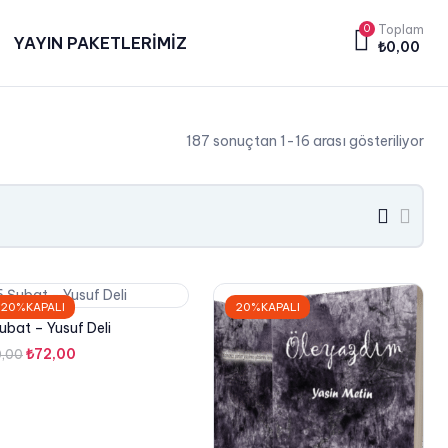
0
Toplam
YAYIN PAKETLERİMİZ
₺
0,00
187 sonuçtan 1-16 arası gösteriliyor
grid
list
button
butt
20%KAPALI
20%KAPALI
ubat – Yusuf Deli
Orijinal
Şu
₺
72,00
0,00
fiyat:
andaki
₺90,00.
fiyat:
₺72,00.