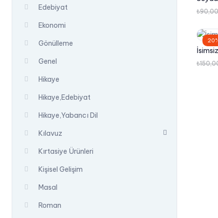
Edebiyat
₺
90,0
Ekonomi
20%
Gönülleme
İsimsi
Genel
₺
150,0
Hikaye
Hikaye,Edebiyat
Hikaye,Yabancı Dil
Kılavuz
Kırtasiye Ürünleri
Kişisel Gelişim
Masal
Roman