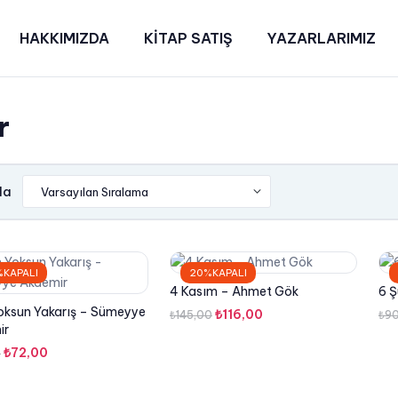
HAKKIMIZDA
KİTAP SATIŞ
YAZARLARIMIZ
r
la
KAPALI
20%KAPALI
4 Kasım – Ahmet Gök
6 Ş
oksun Yakarış – Sümeyye
Orijinal
Şu
₺
116,00
₺
145,00
₺
9
ir
fiyat:
andaki
Orijinal
Şu
₺
72,00
0
₺145,00.
fiyat:
fiyat:
andaki
₺116,00.
₺90,00.
fiyat: