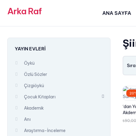
Arka Raf
ANA SAYFA
Şii
YAYIN EVLERI
Öykü
Sıra
Özlü Sözler
Çizgiöykü
20%
Çocuk Kitapları
‘dan Y
Akademik
Akdem
Anı
₺
90,0
Araştırma-İnceleme