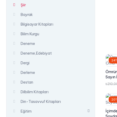
Şiir
Bayrak
Bilgisayar Kitapları
Bilim Kurgu
Deneme
Deneme,Edebiyat
24%
Dergi
Ömrüm
Derleme
Sayın 
Destan
₺
210,0
Dilbilim Kitapları
20%
Din-Tasavvuf Kitapları
İçimde
Eğitim
Soyda