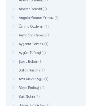
Alperen Asiltürk
(1)
Alperen Yardibi
(1)
Angela Mercan Yılmaz
(1)
Ümmü Özdemir
(1)
Armağan Cebeci
(1)
Ayşenur Toksöz
(1)
Aygün Tüfekçi
(1)
Şükrü Bülbül
(1)
Şafak Susam
(1)
Aziz Mevlütoğlu
(1)
Büşra Eraltuğ
(1)
Baki Şahin
(1)
Baran Sumaktaş
(1)