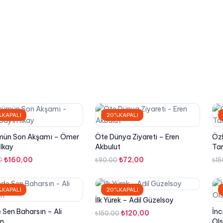
₺72,00.
KAPALI
20%KAPALI
ün Son Akşamı – Ömer
Öte Dünya Ziyareti – Eren
Öz
İlkay
Akbulut
Ta
Orijinal
Şu
Orijinal
Şu
₺
160,00
₺
72,00
0
₺
90,00
₺
15
fiyat:
andaki
fiyat:
andaki
₺210,00.
fiyat:
₺90,00.
fiyat:
KAPALI
20%KAPALI
₺160,00.
₺72,00.
İlk Yürek – Adil Güzelsoy
 Sen Baharsın – Ali
İnc
Orijinal
Şu
₺
120,00
₺
150,00
n
Ols