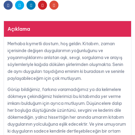
Facebook
Twitter
Linkedin
Pinterest
E-
Okumuş
adet
posta
Açıklama
Merhaba kıymetli dostum, hoş geldin. Kitabım, zaman
içerisinde değişen duygularımın yoğunluğunu ve
yaşanmışlıklarımı anlatan aşk, sevgi, sorgulama ve arayış
söylemleriyle kağıda dökülen şiirlerimden oluşmakta. Senin
de aynı duyguları taşıdığına eminim ki buradasın ve seninle
paylaşabileceğim için çok mutluyum.
Görüp bildiğimiz, farkına varamadığımız ya da kelimelere
dökmeye çekindiğimiz hislerimizi bu kitabımda yer verme
imkanı bulduğum için ayrıca mutluyum. Düşüncelere dalıp
her boşluğa düştüğünde üzüntünü, sevgini ve kederini dile
dökemediğin, yalnız hissettiğin her anında umarım kitabım
duygularının yolculuğuna eşlik edecektir. Ve yine umuyorum
ki duyguların sadece kendinle dertleşebileceğin bir ortam