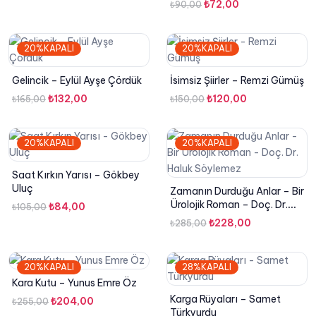
Orijinal
Şu
₺
72,00
₺
90,00
fiyat:
andaki
fiyat:
andaki
₺120,00.
fiyat:
₺90,00.
fiyat:
₺96,00.
20%KAPALI
20%KAPALI
₺72,00.
Gelincik – Eylül Ayşe Çördük
İsimsiz Şiirler – Remzi Gümüş
Orijinal
Şu
Orijinal
Şu
₺
132,00
₺
120,00
₺
165,00
₺
150,00
fiyat:
andaki
fiyat:
andaki
₺165,00.
fiyat:
₺150,00.
fiyat:
20%KAPALI
20%KAPALI
₺132,00.
₺120,00.
Saat Kırkın Yarısı – Gökbey
Uluç
Zamanın Durduğu Anlar – Bir
Ürolojik Roman – Doç. Dr.
Orijinal
Şu
₺
84,00
₺
105,00
Haluk Söylemez
fiyat:
andaki
Orijinal
Şu
₺
228,00
₺
285,00
₺105,00.
fiyat:
fiyat:
andaki
₺84,00.
₺285,00.
fiyat:
20%KAPALI
28%KAPALI
₺228,00.
Kara Kutu – Yunus Emre Öz
Karga Rüyaları – Samet
Orijinal
Şu
₺
204,00
₺
255,00
Türkyurdu