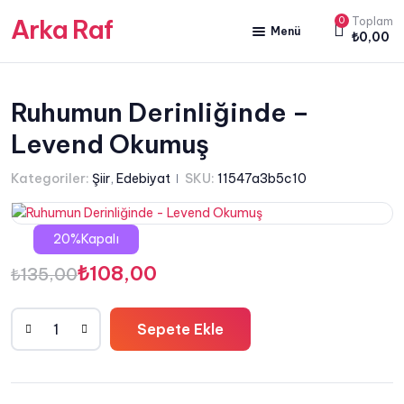
Arka Raf
0
Toplam
Menü
₺
0,00
ANA SAYFA
HAKKIMIZDA
Ruhumun Derinliğinde –
Levend Okumuş
KİTAP SATIŞ
YAZARLARIMIZ
Kategoriler:
Şiir
,
Edebiyat
SKU:
11547a3b5c10
YAYIN PAKETLERİMİZ
20%Kapalı
Orijinal
Şu
₺
108,00
₺
135,00
fiyat:
andaki
Sepete Ekle
₺135,00.
fiyat:
Ruhumun
Derinliğinde
₺108,00.
-
Levend