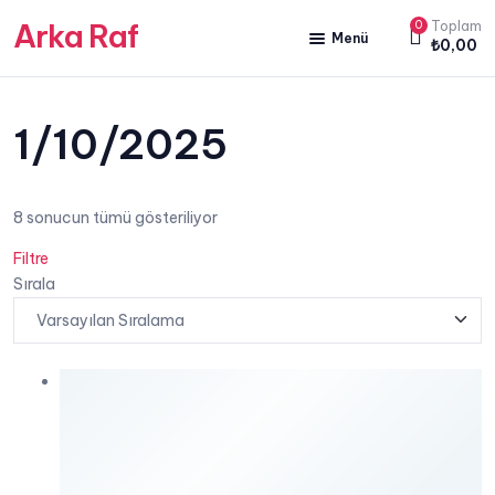
Arka Raf
0
Toplam
Menü
₺
0,00
ANA SAYFA
HAKKIMIZDA
1/10/2025
KİTAP SATIŞ
8 sonucun tümü gösteriliyor
YAZARLARIMIZ
Filtre
YAYIN PAKETLERİMİZ
Sırala