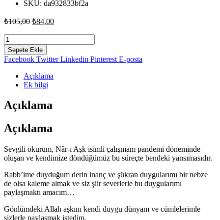
SKU:
da932833bf2a
Orijinal
Şu
₺
105,00
₺
84,00
fiyat:
andaki
fiyat:
Nâr-
₺105,00.
ı
₺84,00.
Sepete Ekle
Aşk
Facebook
Twitter
Linkedin
Pinterest
E-posta
-
Birgül
Açıklama
Karagöz
Ek bilgi
adet
Açıklama
Açıklama
Sevgili okurum, Nâr-ı Aşk isimli çalışmam pandemi döneminde
oluşan ve kendimize döndüğümüz bu süreçte bendeki yansımasıdır.
Rabb’ime duyduğum derin inanç ve şükran duygularımı bir nebze
de olsa kaleme almak ve siz şiir severlerle bu duygularımı
paylaşmaktı amacım…
Gönlümdeki Allah aşkını kendi duygu dünyam ve cümlelerimle
sizlerle paylaşmak istedim.