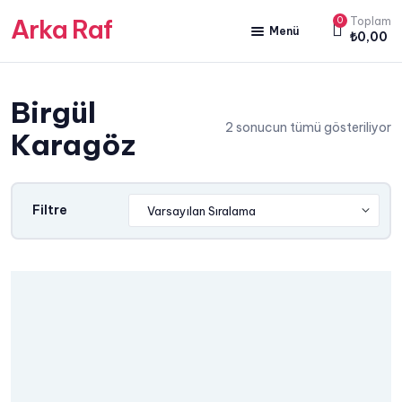
Arka Raf
0
Toplam
Menü
₺
0,00
ANA SAYFA
Birgül
HAKKIMIZDA
2 sonucun tümü gösteriliyor
Karagöz
KİTAP SATIŞ
YAZARLARIMIZ
Filtre
YAYIN PAKETLERİMİZ