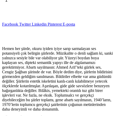
Sepete Ekle
Judas'ın
₺72,00.
Öpücüğü
-
Cengiz
Şağban
Facebook
Twitter
Linkedin
Pinterest
E-posta
adet
Açıklama
Hemen her şiirde, okuru iyiden iyiye sarıp sarmalayan ses
potansiyeli çok belirgin şiirlerde. Müzikalite o denli sağlam ki, sanki
yalnızca sesiyle bile var olabiliyor şiir. Yüzeyi boydan boya
kaplayan ses, dipteki semantik yapıyı ille de algılamamızı
gerektirmiyor. Abartı sayılmasın: Ahmed Arif’teki gürlek ses,
Cengiz Şağban şiirinde de var. Böyle dedim diye, şiirlerin bildirisini
görmezden geldiğim sanılmasın. Bildiriler elbette var ama güdümlü
değiller. Şiirlerin estetik iskeletini kanlı-canlı kılabilmeye yetecek
ölçeklerde kotarılmışlar. Aşırılaşan, gide gide savsözlere benzeyen
bağırganlıkta değiller. Bilâkis, yemekteki orantılı tuz gibi birer
işlevleri var. Ne fazla, ne eksik. Toplumsalcı ve gerçekçi
diyebileceğim bu şiirler toplamı, gene abartı sayılmasın, 1940’ların,
1970’lerin toplumcu gerçekçi şairlerinin çoğunun metinlerinden
daha deneyimli ve daha donanımlı.