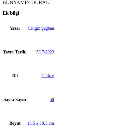
BÜNYAMİN DURALİ
Ek bilgi
Yazar
Cengiz Şağban
Yayın Tarihi
5/17/2023
Dil
Türkçe
Sayfa Sayısı
58
Boyut
13,5 x 19,5 cm