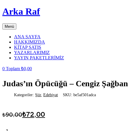
Arka Raf
Menü
ANA SAYFA
HAKKIMIZDA
KİTAP SATIŞ
YAZARLARIMIZ
YAYIN PAKETLERİMİZ
0
Toplam
₺
0,00
Judas’ın Öpücüğü – Cengiz Şağban
Kategoriler:
Şiir
,
Edebiyat
SKU:
be5af501adca
Orijinal
Şu
₺
72,00
₺
90,00
fiyat:
andaki
fiyat:
₺90,00.