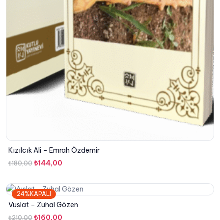
Kızılcık Ali – Emrah Özdemir
Orijinal
Şu
₺
144,00
₺
180,00
fiyat:
andaki
₺180,00.
fiyat:
24%KAPALI
₺144,00.
Vuslat – Zuhal Gözen
Orijinal
Şu
₺
160,00
₺
210,00