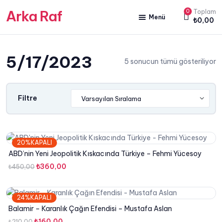
Arka Raf
0
Toplam
Menü
₺
0,00
ANA SAYFA
5/17/2023
HAKKIMIZDA
5 sonucun tümü gösteriliyor
KİTAP SATIŞ
YAZARLARIMIZ
Filtre
YAYIN PAKETLERİMİZ
20%KAPALI
ABD’nin Yeni Jeopolitik Kıskacında Türkiye – Fehmi Yücesoy
Orijinal
Şu
₺
360,00
₺
450,00
fiyat:
andaki
₺450,00.
fiyat:
24%KAPALI
₺360,00.
Balamir – Karanlık Çağın Efendisi – Mustafa Aslan
Orijinal
Şu
₺
160,00
₺
210,00