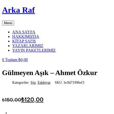
Arka Raf
Menü
ANA SAYFA
HAKKIMIZDA
KİTAP SATIŞ
YAZARLARIMIZ
YAYIN PAKETLERİMİZ
0
Toplam
₺
0,00
Gülmeyen Aşık – Ahmet Özkur
Kategoriler:
Şiir
,
Edebiyat
SKU:
bc9d71996ef3
Orijinal
Şu
₺
120,00
₺
150,00
fiyat:
andaki
fiyat:
₺150,00.