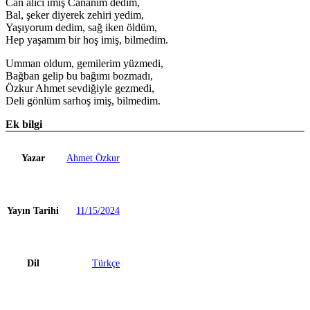
Can alıcı imiş Cananım dedim,
Bal, şeker diyerek zehiri yedim,
Yaşıyorum dedim, sağ iken öldüm,
Hep yaşamım bir hoş imiş, bilmedim.
Umman oldum, gemilerim yüzmedi,
Bağban gelip bu bağımı bozmadı,
Özkur Ahmet sevdiğiyle gezmedi,
Deli gönlüm sarhoş imiş, bilmedim.
Ek bilgi
Yazar
Ahmet Özkur
Yayın Tarihi
11/15/2024
Dil
Türkçe