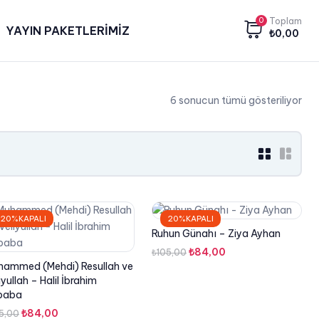
0
Toplam
YAYIN PAKETLERİMİZ
₺
0,00
6 sonucun tümü gösteriliyor
grid
list
button
butt
20%KAPALI
20%KAPALI
Ruhun Günahı – Ziya Ayhan
Orijinal
Şu
₺
84,00
₺
105,00
hammed (Mehdi) Resullah ve
fiyat:
andaki
iyullah – Halil İbrahim
₺105,00.
fiyat:
baba
₺84,00.
Orijinal
Şu
₺
84,00
5,00