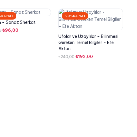
KAPALI
20%KAPALI
 – Sanaz Sherkat
Orijinal
Şu
₺
96,00
0
Ufolar ve Uzaylılar – Bilinmesi
fiyat:
andaki
Gereken Temel Bilgiler – Efe
₺120,00.
fiyat:
Aktan
₺96,00.
Orijinal
Şu
₺
192,00
₺
240,00
fiyat:
andaki
₺240,00.
fiyat:
₺192,00.