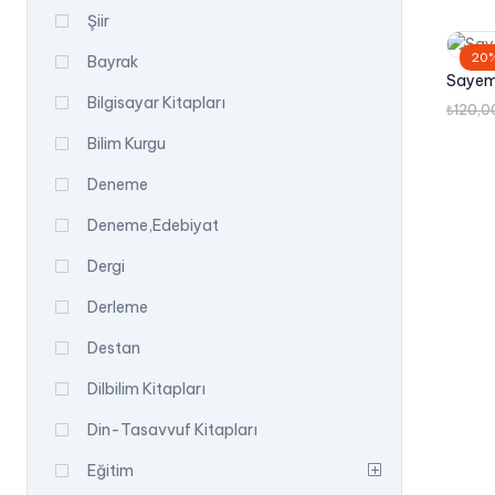
Şiir
20%
Bayrak
Sayem
Bilgisayar Kitapları
₺
120,0
Bilim Kurgu
Deneme
Deneme,Edebiyat
Dergi
Derleme
Destan
Dilbilim Kitapları
Din-Tasavvuf Kitapları
Eğitim