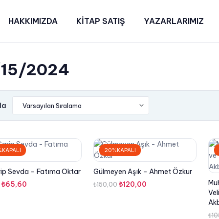
HAKKIMIZDA
KİTAP SATIŞ
YAZARLARIMIZ
/15/2024
la
KAPALI
20%KAPALI
rip Sevda – Fatıma Oktar
Gülmeyen Aşık – Ahmet Özkur
Mu
Orijinal
Şu
Orijinal
Şu
₺
65,60
₺
120,00
₺
150,00
Vel
fiyat:
andaki
fiyat:
andaki
Ak
₺82,00.
fiyat:
₺150,00.
fiyat:
₺
10
₺65,60.
₺120,00.