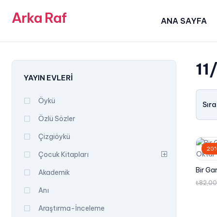
Arka Raf
ANA SAYFA
11
YAYIN EVLERI
Öykü
Sıra
Özlü Sözler
Çizgiöykü
20%
Çocuk Kitapları
Bir Ga
Akademik
₺
82,00
Anı
Araştırma-İnceleme