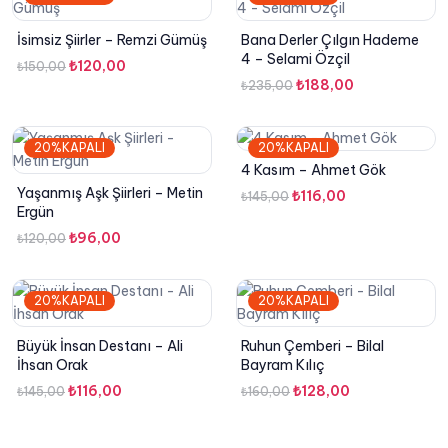
İsimsiz Şiirler – Remzi Gümüş
Bana Derler Çılgın Hademe
4 – Selami Özçil
Orijinal
Şu
₺
120,00
₺
150,00
Orijinal
Şu
₺
188,00
₺
235,00
fiyat:
andaki
fiyat:
andaki
₺150,00.
fiyat:
₺235,00.
fiyat:
₺120,00.
20%KAPALI
20%KAPALI
₺188,00.
4 Kasım – Ahmet Gök
Yaşanmış Aşk Şiirleri – Metin
Orijinal
Şu
₺
116,00
₺
145,00
Ergün
fiyat:
andaki
Orijinal
Şu
₺
96,00
₺
120,00
₺145,00.
fiyat:
fiyat:
andaki
₺116,00.
₺120,00.
fiyat:
20%KAPALI
20%KAPALI
₺96,00.
Büyük İnsan Destanı – Ali
Ruhun Çemberi – Bilal
İhsan Orak
Bayram Kılıç
Orijinal
Şu
Orijinal
Şu
₺
116,00
₺
128,00
₺
145,00
₺
160,00
fiyat:
andaki
fiyat:
andaki
₺145,00.
fiyat:
₺160,00.
fiyat: