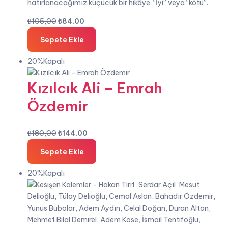
hatırlanacağımız küçücük bir hikâye. “İyi” veya “kötü”.
Orijinal
Şu
₺
105,00
₺
84,00
fiyat:
andaki
Sepete Ekle
₺105,00.
fiyat:
₺84,00.
20%Kapalı
Kızılcık Ali – Emrah
Özdemir
Orijinal
Şu
₺
180,00
₺
144,00
fiyat:
andaki
Sepete Ekle
₺180,00.
fiyat:
₺144,00.
20%Kapalı