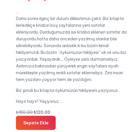
…
Daha sonra ilginç bir durum dikkatimizi çekti. Biz kitapta
ilerledikçe kitabın boş sayfalarına yeni satırlar
ekleniyordu. Durduğumuzda ise kitaba eklenen satırlar da
duruyordu hatta daha önceden yazılmış olanlar bile
silinebiliyordu. Sonunda anladık ki bu bizim kendi
hikâyemizdi. Bu bizim ‘’öykümüzün hikâyesi’’ idi ve onu biz
yazıyorduk. Yaşayarak… Öyleyse asla durmamalıyız.
Ardımıza bakmadan yürüyerek engin sayfalara siyah
mürekkeple yazılmış renkli satırlar eklemeliyiz. Zira insan
hem yazılanı yaşıyor hem de yazdığını.
Biz şimdi bu kitapta öykümüzün hikâyesini yazıyoruz.
Hayır hayır! Yaşıyoruz…
Orijinal
Şu
₺
150,00
₺
120,00
fiyat:
andaki
Sepete Ekle
₺150,00.
fiyat: