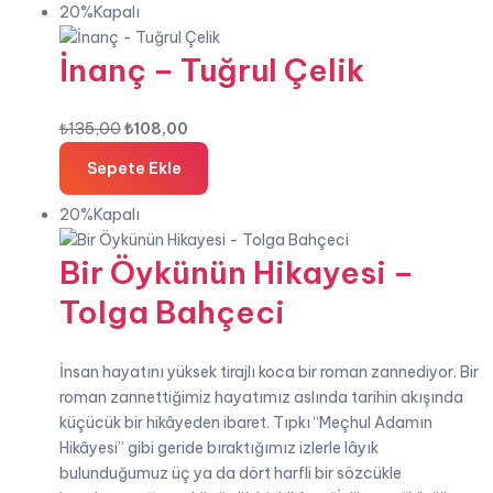
₺120,00.
20%Kapalı
İnanç – Tuğrul Çelik
Orijinal
Şu
₺
135,00
₺
108,00
fiyat:
andaki
Sepete Ekle
₺135,00.
fiyat:
₺108,00.
20%Kapalı
Bir Öykünün Hikayesi –
Tolga Bahçeci
İnsan hayatını yüksek tirajlı koca bir roman zannediyor. Bir
roman zannettiğimiz hayatımız aslında tarihin akışında
küçücük bir hikâyeden ibaret. Tıpkı “Meçhul Adamın
Hikâyesi” gibi geride bıraktığımız izlerle lâyık
bulunduğumuz üç ya da dört harfli bir sözcükle