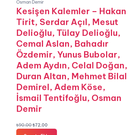
Kesişen Kalemler – Hakan
Tirit, Serdar Açıl, Mesut
Delioğlu, Tülay Delioğlu,
Cemal Aslan, Bahadır
Özdemir, Yunus Bubolar,
Adem Aydın, Celal Doğan,
Duran Altan, Mehmet Bilal
Demirel, Adem Köse,
İsmail Tentifoğlu, Osman
Demir
Orijinal
Şu
₺
90,00
₺
72,00
fiyat:
andaki