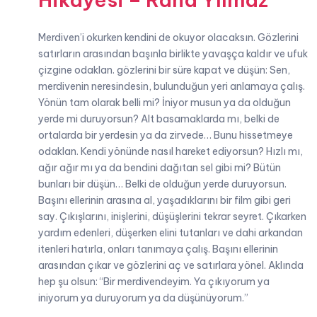
Merdiven’i okurken kendini de okuyor olacaksın. Gözlerini
satırların arasından başınla birlikte yavaşça kaldır ve ufuk
çizgine odaklan. gözlerini bir süre kapat ve düşün: Sen,
merdivenin neresindesin, bulunduğun yeri anlamaya çalış.
Yönün tam olarak belli mi? İniyor musun ya da olduğun
yerde mi duruyorsun? Alt basamaklarda mı, belki de
ortalarda bir yerdesin ya da zirvede… Bunu hissetmeye
odaklan. Kendi yönünde nasıl hareket ediyorsun? Hızlı mı,
ağır ağır mı ya da bendini dağıtan sel gibi mi? Bütün
bunları bir düşün… Belki de olduğun yerde duruyorsun.
Başını ellerinin arasına al, yaşadıklarını bir film gibi geri
say. Çıkışlarını, inişlerini, düşüşlerini tekrar seyret. Çıkarken
yardım edenleri, düşerken elini tutanları ve dahi arkandan
itenleri hatırla, onları tanımaya çalış. Başını ellerinin
arasından çıkar ve gözlerini aç ve satırlara yönel. Aklında
hep şu olsun: “Bir merdivendeyim. Ya çıkıyorum ya
iniyorum ya duruyorum ya da düşünüyorum.”