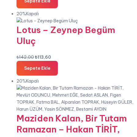
Sepete Ekle
₺90,00.
fiyat:
₺72,00.
20%Kapalı
Lotus – Zeynep Begüm
Uluç
Orijinal
Şu
₺
142,00
₺
113,60
fiyat:
andaki
Sepete Ekle
₺142,00.
fiyat:
₺113,60.
20%Kapalı
Maziden Kalan, Bir Tutam
Ramazan – Hakan TİRİT,