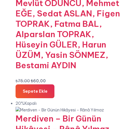
Mevlüt ODUNCU, Mehmet
EĞE, Sedat ASLAN, Figen
TOPRAK, Fatma BAL,
Alparslan TOPRAK,
Hüseyin GÜLER, Harun
ÜZÜM, Yasin SÖNMEZ,
Bestami AYDIN
Orijinal
Şu
₺
75,00
₺
60,00
fiyat:
andaki
Sepete Ekle
₺75,00.
fiyat:
₺60,00.
20%Kapalı
Merdiven – Bir Günün
Hikâyesi – Rânâ Yılmaz