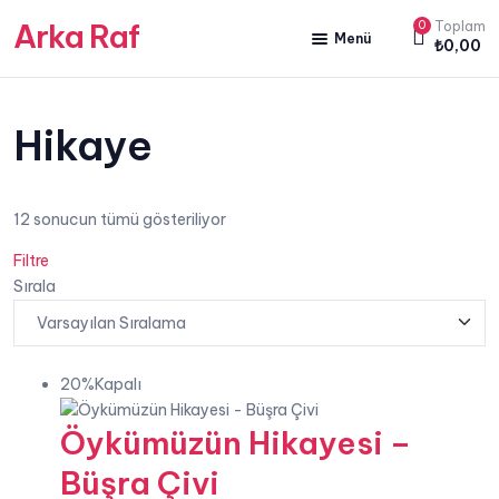
Arka Raf
0
Toplam
Menü
₺
0,00
ANA SAYFA
HAKKIMIZDA
Hikaye
KİTAP SATIŞ
12 sonucun tümü gösteriliyor
YAZARLARIMIZ
Filtre
YAYIN PAKETLERİMİZ
Sırala
20%Kapalı
Öykümüzün Hikayesi –
Büşra Çivi