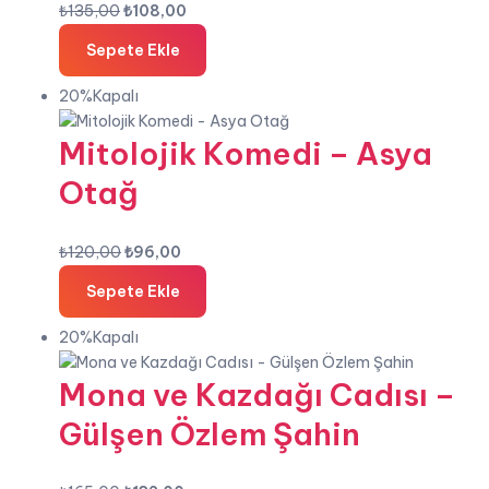
Orijinal
Şu
₺
135,00
₺
108,00
fiyat:
andaki
Sepete Ekle
₺135,00.
fiyat:
₺108,00.
20%Kapalı
Mitolojik Komedi – Asya
Otağ
Orijinal
Şu
₺
120,00
₺
96,00
fiyat:
andaki
Sepete Ekle
₺120,00.
fiyat:
₺96,00.
20%Kapalı
Mona ve Kazdağı Cadısı –
Gülşen Özlem Şahin