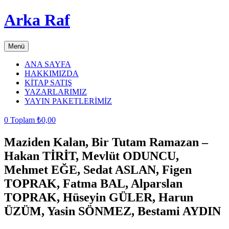
Arka Raf
Menü
ANA SAYFA
HAKKIMIZDA
KİTAP SATIŞ
YAZARLARIMIZ
YAYIN PAKETLERİMİZ
0
Toplam
₺
0,00
Maziden Kalan, Bir Tutam Ramazan –
Hakan TİRİT, Mevlüt ODUNCU,
Mehmet EĞE, Sedat ASLAN, Figen
TOPRAK, Fatma BAL, Alparslan
TOPRAK, Hüseyin GÜLER, Harun
ÜZÜM, Yasin SÖNMEZ, Bestami AYDIN