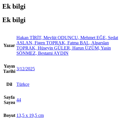
Yasin
Ek bilgi
SÖNMEZ,
Bestami
AYDIN
Ek bilgi
adet
Hakan TİRİT, Mevlüt ODUNCU, Mehmet EĞE, Sedat
ASLAN, Figen TOPRAK, Fatma BAL, Alparslan
Yazar
TOPRAK, Hüseyin GÜLER, Harun ÜZÜM, Yasin
SÖNMEZ, Bestami AYDIN
Yayın
3/12/2025
Tarihi
Dil
Türkçe
Sayfa
44
Sayısı
Boyut
13,5 x 19,5 cm