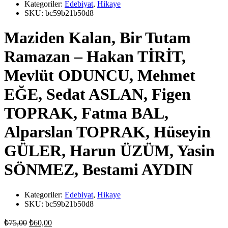
Kategoriler:
Edebiyat
,
Hikaye
SKU:
bc59b21b50d8
Maziden Kalan, Bir Tutam
Ramazan – Hakan TİRİT,
Mevlüt ODUNCU, Mehmet
EĞE, Sedat ASLAN, Figen
TOPRAK, Fatma BAL,
Alparslan TOPRAK, Hüseyin
GÜLER, Harun ÜZÜM, Yasin
SÖNMEZ, Bestami AYDIN
Kategoriler:
Edebiyat
,
Hikaye
SKU:
bc59b21b50d8
Orijinal
Şu
₺
75,00
₺
60,00