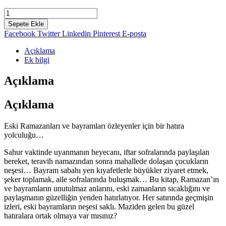
fiyat:
andaki
fiyat:
Maziden
₺75,00.
Kalan,
₺60,00.
Sepete Ekle
Bir
Facebook
Twitter
Linkedin
Pinterest
E-posta
Tutam
Ramazan
Açıklama
-
Ek bilgi
Hakan
TİRİT,
Açıklama
Mevlüt
ODUNCU,
Açıklama
Mehmet
EĞE,
Sedat
Eski Ramazanları ve bayramları özleyenler için bir hatıra
ASLAN,
yolculuğu…
Figen
TOPRAK,
Sahur vaktinde uyanmanın heyecanı, iftar sofralarında paylaşılan
Fatma
bereket, teravih namazından sonra mahallede dolaşan çocukların
BAL,
neşesi… Bayram sabahı yen kıyafetlerle büyükler ziyaret etmek,
Alparslan
şeker toplamak, aile sofralarında buluşmak… Bu kitap, Ramazan’ın
TOPRAK,
ve bayramların unutulmaz anlarını, eski zamanların sıcaklığını ve
Hüseyin
paylaşmanın güzelliğin yenden hatırlatıyor. Her satırında geçmişin
GÜLER,
izleri, eski bayramların neşesi saklı. Maziden gelen bu güzel
Harun
hatıralara ortak olmaya var mısınız?
ÜZÜM,