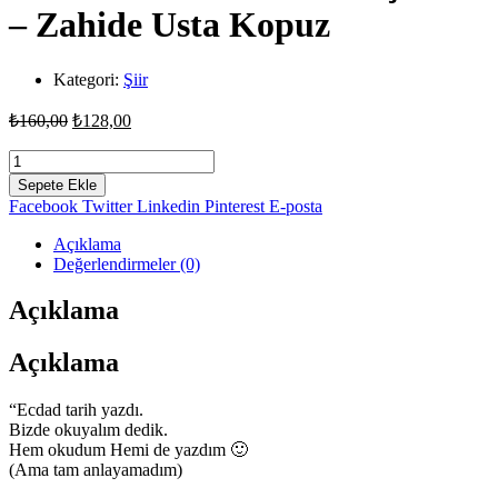
– Zahide Usta Kopuz
Kategori:
Şiir
Orijinal
Şu
₺
160,00
₺
128,00
fiyat:
andaki
fiyat:
Hükümdarlar
₺160,00.
Padişahlar
₺128,00.
Sepete Ekle
Liderler
Facebook
Twitter
Linkedin
Pinterest
E-posta
-
Tarihe
Açıklama
Not
Değerlendirmeler (0)
Düşenler
-
Açıklama
Zahide
Usta
Açıklama
Kopuz
adet
“Ecdad tarih yazdı.
Bizde okuyalım dedik.
Hem okudum Hemi de yazdım 🙂
(Ama tam anlayamadım)