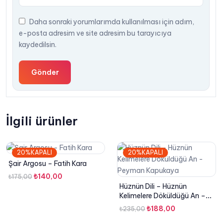
Daha sonraki yorumlarımda kullanılması için adım,
e-posta adresim ve site adresim bu tarayıcıya
kaydedilsin.
İlgili ürünler
20%KAPALI
20%KAPALI
Şair Argosu – Fatih Kara
Orijinal
Şu
₺
140,00
₺
175,00
Hüznün Dili – Hüznün
fiyat:
andaki
Kelimelere Döküldüğü An –
₺175,00.
fiyat:
Peyman Kapukaya
Orijinal
Şu
₺
188,00
₺
235,00
₺140,00.
fiyat:
andaki