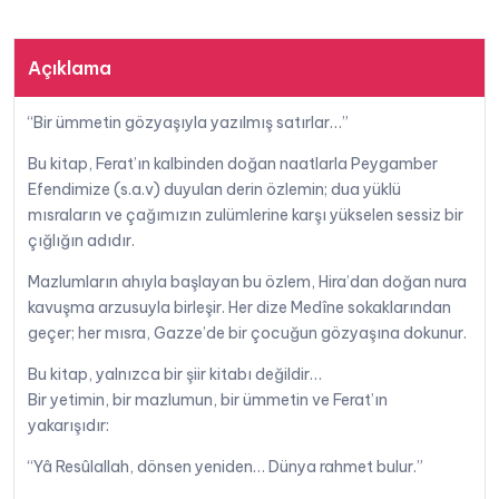
adet
posta
Açıklama
“Bir ümmetin gözyaşıyla yazılmış satırlar…”
Bu kitap, Ferat’ın kalbinden doğan naatlarla Peygamber
Efendimize (s.a.v) duyulan derin özlemin; dua yüklü
mısraların ve çağımızın zulümlerine karşı yükselen sessiz bir
çığlığın adıdır.
Mazlumların ahıyla başlayan bu özlem, Hira’dan doğan nura
kavuşma arzusuyla birleşir. Her dize Medîne sokaklarından
geçer; her mısra, Gazze’de bir çocuğun gözyaşına dokunur.
Bu kitap, yalnızca bir şiir kitabı değildir…
Bir yetimin, bir mazlumun, bir ümmetin ve Ferat’ın
yakarışıdır:
“Yâ Resûlallah, dönsen yeniden… Dünya rahmet bulur.”