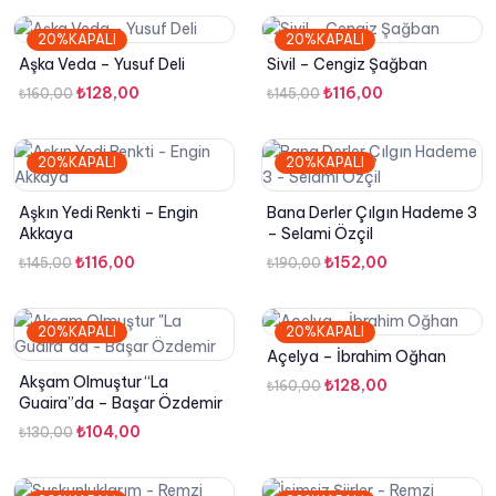
₺235,00.
fiyat:
20%KAPALI
20%KAPALI
₺188,00.
Aşka Veda – Yusuf Deli
Sivil – Cengiz Şağban
Orijinal
Şu
Orijinal
Şu
₺
128,00
₺
116,00
₺
160,00
₺
145,00
fiyat:
andaki
fiyat:
andaki
₺160,00.
fiyat:
₺145,00.
fiyat:
20%KAPALI
20%KAPALI
₺128,00.
₺116,00.
Aşkın Yedi Renkti – Engin
Bana Derler Çılgın Hademe 3
Akkaya
– Selami Özçil
Orijinal
Şu
Orijinal
Şu
₺
116,00
₺
152,00
₺
145,00
₺
190,00
fiyat:
andaki
fiyat:
andaki
₺145,00.
fiyat:
₺190,00.
fiyat:
20%KAPALI
20%KAPALI
₺116,00.
₺152,00.
Açelya – İbrahim Oğhan
Akşam Olmuştur “La
Orijinal
Şu
₺
128,00
₺
160,00
Guaira”da – Başar Özdemir
fiyat:
andaki
Orijinal
Şu
₺
104,00
₺
130,00
₺160,00.
fiyat:
fiyat:
andaki
₺128,00.
₺130,00.
fiyat: