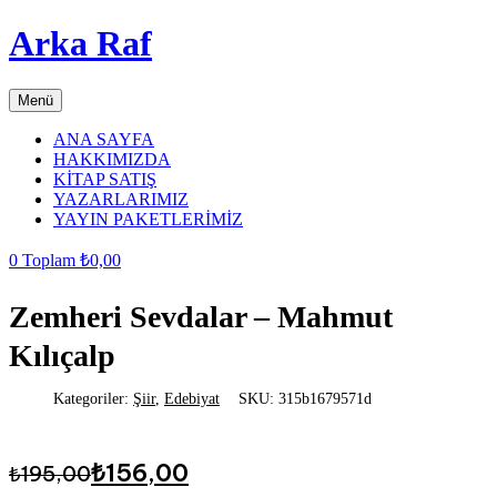
Arka Raf
Menü
ANA SAYFA
HAKKIMIZDA
KİTAP SATIŞ
YAZARLARIMIZ
YAYIN PAKETLERİMİZ
0
Toplam
₺
0,00
Zemheri Sevdalar – Mahmut
Kılıçalp
Kategoriler:
Şiir
,
Edebiyat
SKU:
315b1679571d
Orijinal
Şu
₺
156,00
₺
195,00