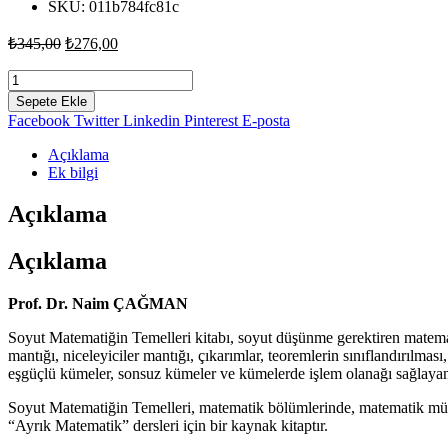
SKU:
011b784fc81c
Orijinal
Şu
₺
345,00
₺
276,00
fiyat:
andaki
fiyat:
Soyut
₺345,00.
Matematiğin
₺276,00.
Sepete Ekle
Temelleri
Facebook
Twitter
Linkedin
Pinterest
E-posta
-
Naim
Açıklama
Çağman
Ek bilgi
adet
Açıklama
Açıklama
Prof. Dr. Naim ÇAĞMAN
Soyut Matematiğin Temelleri kitabı, soyut düşünme gerektiren matemati
mantığı, niceleyiciler mantığı, çıkarımlar, teoremlerin sınıflandırılmas
eşgüçlü kümeler, sonsuz kümeler ve kümelerde işlem olanağı sağlayan c
Soyut Matematiğin Temelleri, matematik bölümlerinde, matematik müh
“Ayrık Matematik” dersleri için bir kaynak kitaptır.