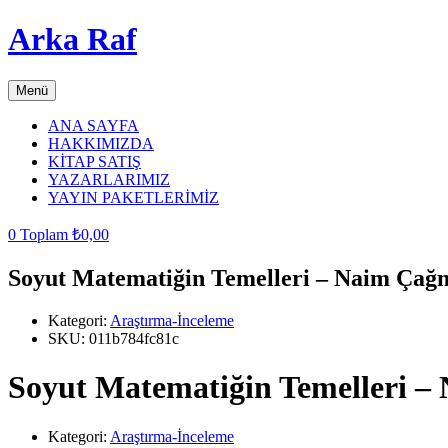
Arka Raf
Menü
ANA SAYFA
HAKKIMIZDA
KİTAP SATIŞ
YAZARLARIMIZ
YAYIN PAKETLERİMİZ
0
Toplam
₺
0,00
Soyut Matematiğin Temelleri – Naim Çağ
Kategori:
Araştırma-İnceleme
SKU:
011b784fc81c
Soyut Matematiğin Temelleri 
Kategori:
Araştırma-İnceleme