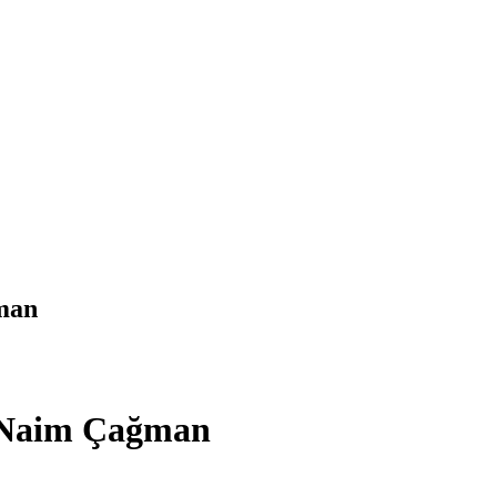
man
– Naim Çağman