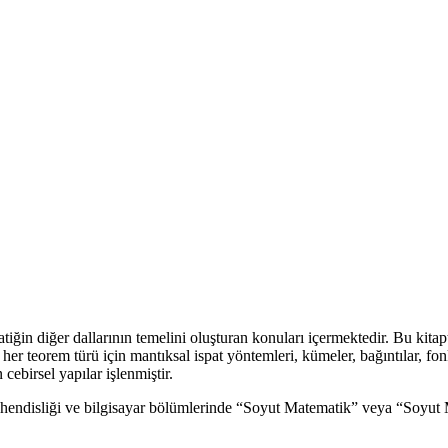
ğin diğer dallarının temelini oluşturan konuları içermektedir. Bu kitapt
ı, her teorem türü için mantıksal ispat yöntemleri, kümeler, bağıntılar, f
ebirsel yapılar işlenmiştir.
endisliği ve bilgisayar bölümlerinde “Soyut Matematik” veya “Soyut 