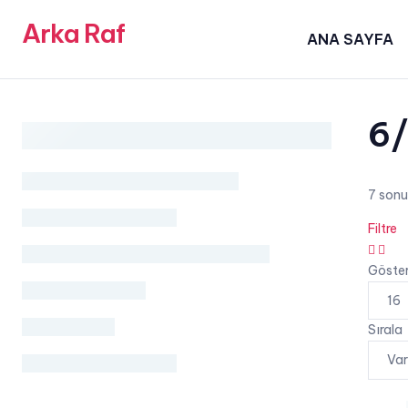
Arka Raf
ANA SAYFA
6
7 sonu
Filtre
grid
list
button
butt
Göste
Sırala