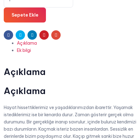
Zamanlar
₺96,00.
-
Sepete Ekle
Seçil
Başçeşme
adet
Facebook
Twitter
Linkedin
Pinterest
E-
Açıklama
posta
Ek bilgi
Açıklama
Açıklama
Hayat hissettiklerimiz ve yaşadıklarımızdan ibarettir. Yaşamak
istediklerimiz ise bir kenarda durur. Zaman gösterir gerçek olma
durumunu. Bir gerçekliğe inanıp savrulur, içinde buluruz kendimizi
bazı durumların. Kaçmak isteriz bazen insanlardan. Sessizlik en
derinlerde bizim paydaşımız olur. Kaçıp gitmek sanki bize huzur