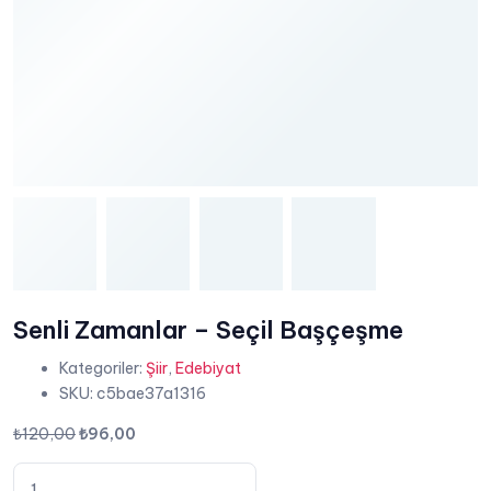
Senli Zamanlar – Seçil Başçeşme
Kategoriler:
Şiir
,
Edebiyat
SKU:
c5bae37a1316
Orijinal
Şu
₺
120,00
₺
96,00
fiyat:
andaki
Senli
₺120,00.
fiyat: