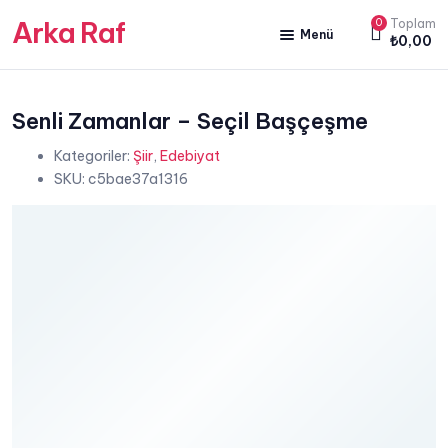
Arka Raf
0
Toplam
Menü
₺
0,00
ANA SAYFA
HAKKIMIZDA
Senli Zamanlar – Seçil Başçeşme
Kategoriler:
Şiir
,
Edebiyat
KİTAP SATIŞ
SKU:
c5bae37a1316
YAZARLARIMIZ
YAYIN PAKETLERİMİZ