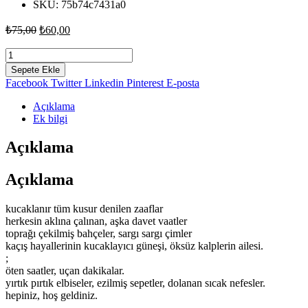
SKU:
75b74c7431a0
Orijinal
Şu
₺
75,00
₺
60,00
fiyat:
andaki
fiyat:
Seferler
₺75,00.
-
₺60,00.
Sepete Ekle
Hazal
Facebook
Twitter
Linkedin
Pinterest
E-posta
Aydın
adet
Açıklama
Ek bilgi
Açıklama
Açıklama
kucaklanır tüm kusur denilen zaaflar
herkesin aklına çalınan, aşka davet vaatler
toprağı çekilmiş bahçeler, sargı sargı çimler
kaçış hayallerinin kucaklayıcı güneşi, öksüz kalplerin ailesi.
;
öten saatler, uçan dakikalar.
yırtık pırtık elbiseler, ezilmiş sepetler, dolanan sıcak nefesler.
hepiniz, hoş geldiniz.