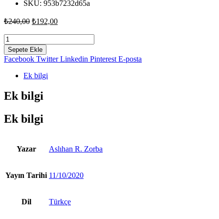
SKU:
953b7232d65a
Orijinal
Şu
₺
240,00
₺
192,00
fiyat:
andaki
fiyat:
Korece
₺240,00.
Kelimeler
₺192,00.
Sepete Ekle
ve
Facebook
Twitter
Linkedin
Pinterest
E-posta
Dilbilgisi
-
Ek bilgi
Aslıhan
R.
Ek bilgi
Zorba
adet
Ek bilgi
Yazar
Aslıhan R. Zorba
Yayın Tarihi
11/10/2020
Dil
Türkçe