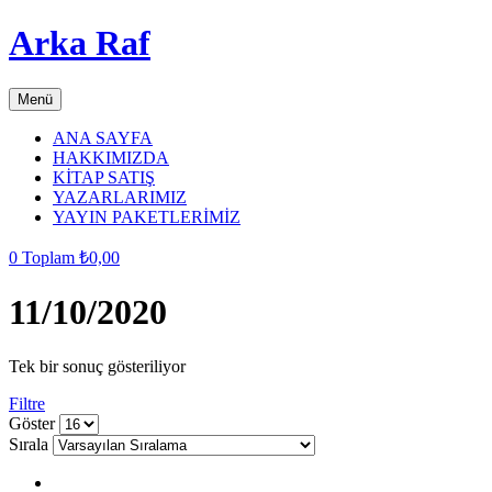
Arka Raf
Menü
ANA SAYFA
HAKKIMIZDA
KİTAP SATIŞ
YAZARLARIMIZ
YAYIN PAKETLERİMİZ
0
Toplam
₺
0,00
11/10/2020
Tek bir sonuç gösteriliyor
Filtre
grid
list
Göster
button
button
Sırala