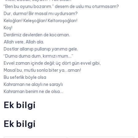
“Ben bu oyunu bozarım.” desem de uslu mu oturmasam?
Dur, durma! Bir masal mı uydursam?
Keloğlan! Keleşoğlan! Keltoroşoğlan!
Koş!
Derdimiz devlerden de kocaman.
Allah vere, Allah ala.
Dostlar allanıp pullanıp yanıma gele.
“Duma duma dum, kırmızı mum…”
Evvel zaman içinde değil; üç dört gün evvel gibi,
Masal bu, mutlu sonla biter ya…aman!
Bu seferlik böyle olsa
Kahraman ne alaylı ne saraylı
Kahraman benim ne de olsa…
Ek bilgi
Ek bilgi