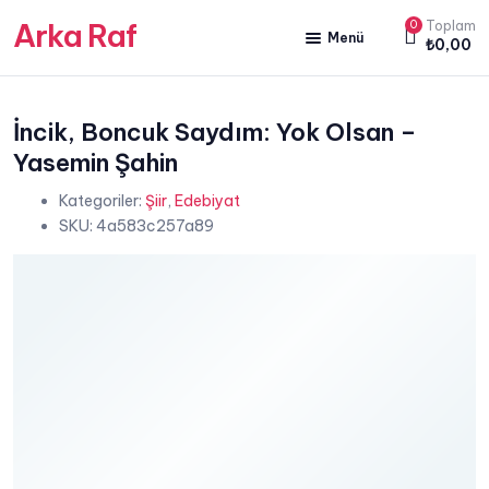
Arka Raf
0
Toplam
Menü
₺
0,00
ANA SAYFA
HAKKIMIZDA
İncik, Boncuk Saydım: Yok Olsan –
Yasemin Şahin
KİTAP SATIŞ
Kategoriler:
Şiir
,
Edebiyat
YAZARLARIMIZ
SKU:
4a583c257a89
YAYIN PAKETLERİMİZ