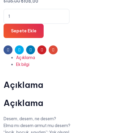
Orijinal
Şu
₺
135,00
₺
108,00
fiyat:
andaki
İncik,
₺135,00.
fiyat:
Boncuk
₺108,00.
Saydım:
Sepete Ekle
Yok
Olsan
-
Facebook
Twitter
Linkedin
Pinterest
E-
Yasemin
Açıklama
posta
Şahin
Ek bilgi
adet
Açıklama
Açıklama
Desem, desem, ne desem?
Elma mı desem armut mu desem?
“İncik, bocuk, saydım”: Yok olsan!