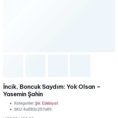
İncik, Boncuk Saydım: Yok Olsan –
Yasemin Şahin
Kategoriler:
Şiir
,
Edebiyat
SKU:
4a583c257a89