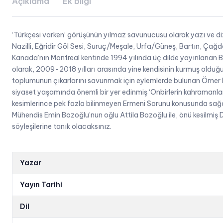
Açıklama
Ek bilgi
‘Türkçesi varken’ görüşünün yılmaz savunucusu olarak yazı ve diz
Nazilli, Eğridir Göl Sesi, Suruç/Meşale, Urfa/Güneş, Bartın, Ça
Kanada’nın Montreal kentinde 1994 yılında üç dilde yayınlanan 
olarak, 2009-2018 yılları arasında yine kendisinin kurmuş olduğu 
toplumunun çıkarlarını savunmak için eylemlerde bulunan Ömer F. Ö
siyaset yaşamında önemli bir yer edinmiş ‘Onbirlerin kahramanlar
kesimlerince pek fazla bilinmeyen Ermeni Sorunu konusunda sağ
Mühendis Emin Bozoğlu’nun oğlu Attila Bozoğlu ile, önü kesilmiş 
söyleşilerine tanık olacaksınız.
Yazar
Yayın Tarihi
Dil