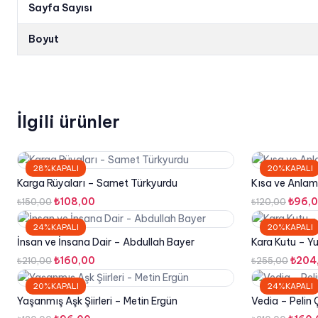
Sayfa Sayısı
Boyut
İlgili ürünler
28%KAPALI
20%KAPALI
Karga Rüyaları – Samet Türkyurdu
Kısa ve Anlaml
Orijinal
Şu
Orijin
₺
108,00
₺
96,
₺
150,00
₺
120,00
fiyat:
andaki
fiyat:
24%KAPALI
20%KAPALI
₺150,00.
fiyat:
₺120,
İnsan ve İnsana Dair – Abdullah Bayer
Kara Kutu – Y
₺108,00.
Orijinal
Şu
Orijin
₺
160,00
₺
204
₺
210,00
₺
255,00
fiyat:
andaki
fiyat:
20%KAPALI
24%KAPALI
₺210,00.
fiyat:
₺255
Yaşanmış Aşk Şiirleri – Metin Ergün
Vedia – Pelin
₺160,00.