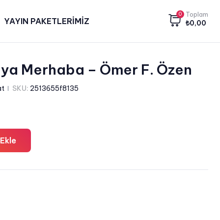
0
Toplam
YAYIN PAKETLERİMİZ
₺
0,00
aya Merhaba – Ömer F. Özen
at
SKU:
2513655f8135
Ekle
ta