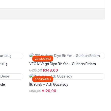
20%KAPALI
tuluş
VEGA: Vega Diye Bir Yer – Günhan Erdem
Orijinal
Şu
₺
348,00
₺
435,00
fiyat:
andaki
20%KAPALI
₺435,00.
fiyat:
ede
İlk Yürek – Adil Güzelsoy
₺348,00.
Orijinal
Şu
₺
120,00
₺
150,00
fiyat:
andaki
₺150,00.
fiyat:
₺120,00.