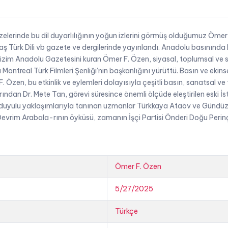
adet
elerinde bu dil duyarlılığının yoğun izlerini görmüş olduğumuz Ömer 
ğdaş Türk Dili vb gazete ve dergilerinde yayınlandı. Anadolu basını
Bizim Anadolu Gazetesini kuran Ömer F. Özen, siyasal, toplumsal ve
Montreal Türk Filmleri Şenliği’nin başkanlığını yürüttü. Basın ve ekin
zen, bu etkinlik ve eylemleri dolayısıyla çeşitli basın, sanatsal ve
ından Dr. Mete Tan, görevi süresince önemli ölçüde eleştirilen eski İ
duyulu yaklaşımlarıyla tanınan uzmanlar Türkkaya Ataöv ve Gündüz 
Devrim Arabala-rının öyküsü, zamanın İşçi Partisi Önderi Doğu Perinç
Ömer F. Özen
5/27/2025
Türkçe