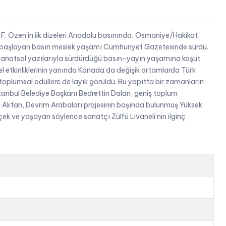
F. Özen’in ilk dizeleri Anadolu basınında, Osmaniye/Hakikat,
nda başlayan basın meslek yaşamı Cumhuriyet Gazetesinde sürdü.
 sanatsal yazılarıyla sürdürdüğü basın-yayın yaşamına koşut
sel etkinliklerinin yanında Kanada’da değişik ortamlarda Türk
 toplumsal ödüllere de layık görüldü. Bu yapıtta bir zamanların
stanbul Belediye Başkanı Bedrettin Dalan, geniş toplum
Aktan, Devrim Arabaları projesinin başında bulunmuş Yüksek
ek ve yaşayan söylence sanatçı Zülfü Livaneli’nin ilginç