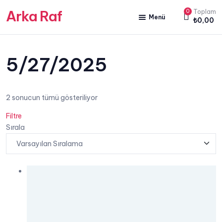
Arka Raf
0
Toplam
Menü
₺
0,00
ANA SAYFA
HAKKIMIZDA
5/27/2025
KİTAP SATIŞ
2 sonucun tümü gösteriliyor
YAZARLARIMIZ
Filtre
YAYIN PAKETLERİMİZ
Sırala