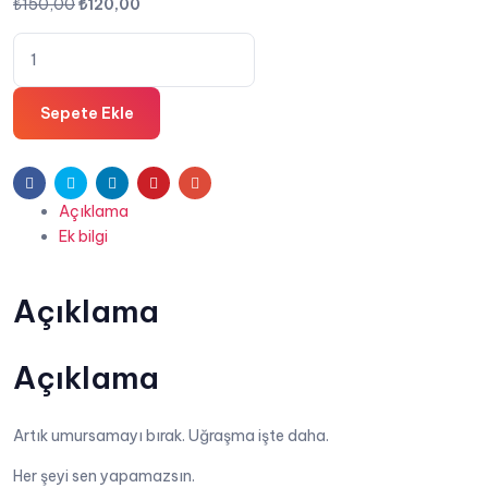
Orijinal
Şu
₺
150,00
₺
120,00
fiyat:
andaki
Gittiği
₺150,00.
fiyat:
Yere
₺120,00.
Kadar
Sepete Ekle
-
Kurtuluş
Doğan
Facebook
Twitter
Linkedin
Pinterest
E-
Şahin
Açıklama
posta
adet
Ek bilgi
Açıklama
Açıklama
Artık umursamayı bırak. Uğraşma işte daha.
Her şeyi sen yapamazsın.