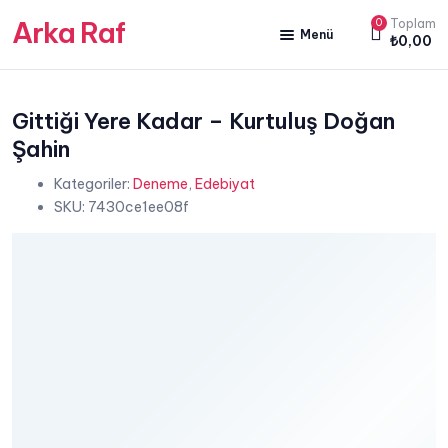
Arka Raf
0
Toplam
Menü
₺
0,00
ANA SAYFA
HAKKIMIZDA
Gittiği Yere Kadar – Kurtuluş Doğan
Şahin
KİTAP SATIŞ
Kategoriler:
Deneme
,
Edebiyat
YAZARLARIMIZ
SKU:
7430ce1ee08f
YAYIN PAKETLERİMİZ