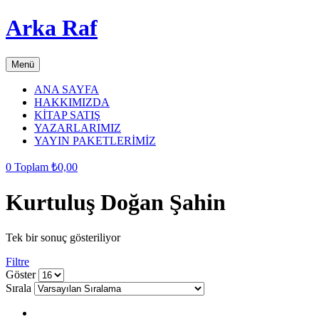
Arka Raf
Menü
ANA SAYFA
HAKKIMIZDA
KİTAP SATIŞ
YAZARLARIMIZ
YAYIN PAKETLERİMİZ
0
Toplam
₺
0,00
Kurtuluş Doğan Şahin
Tek bir sonuç gösteriliyor
Filtre
grid
list
Göster
button
button
Sırala