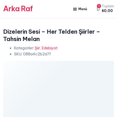
Arka Raf
0
Toplam
Menü
₺
0,00
ANA SAYFA
HAKKIMIZDA
Dizelerin Sesi – Her Telden Şiirler –
Tahsin Melan
KİTAP SATIŞ
Kategoriler:
Şiir
,
Edebiyat
YAZARLARIMIZ
SKU:
088a4c2b2d7f
YAYIN PAKETLERİMİZ