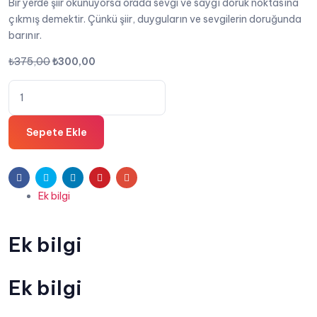
Bir yerde şiir okunuyorsa orada sevgi ve saygı doruk noktasına
çıkmış demektir. Çünkü şiir, duyguların ve sevgilerin doruğunda
barınır.
Orijinal
Şu
₺
375,00
₺
300,00
fiyat:
andaki
Dizelerin
₺375,00.
fiyat:
Sesi
₺300,00.
-
Sepete Ekle
Her
Telden
Şiirler
Facebook
Twitter
Linkedin
Pinterest
E-
-
Ek bilgi
posta
Tahsin
Melan
adet
Ek bilgi
Ek bilgi