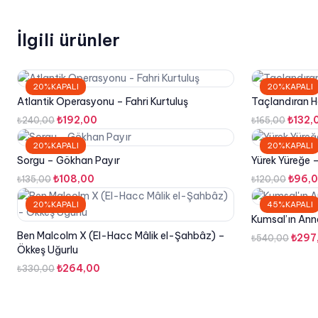
İlgili ürünler
20%KAPALI
20%KAPALI
Atlantik Operasyonu – Fahri Kurtuluş
Taçlandıran Ha
Orijinal
Şu
Orijin
₺
192,00
₺
132,
₺
240,00
₺
165,00
fiyat:
andaki
fiyat:
20%KAPALI
20%KAPALI
₺240,00.
fiyat:
₺165,
Sorgu – Gökhan Payır
Yürek Yüreğe 
₺192,00.
Orijinal
Şu
Orijin
₺
108,00
₺
96,
₺
135,00
₺
120,00
fiyat:
andaki
fiyat:
20%KAPALI
45%KAPALI
₺135,00.
fiyat:
₺120,
Kumsal’ın Ann
₺108,00.
Ben Malcolm X (El-Hacc Mâlik el-Şahbâz) –
Orijin
₺
297
₺
540,00
Ökkeş Uğurlu
fiyat
Orijinal
Şu
₺
264,00
₺
330,00
₺540
fiyat:
andaki
₺330,00.
fiyat:
₺264,00.