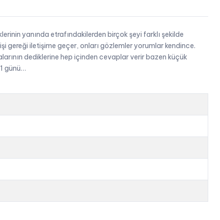
klerinin yanında etrafındakilerden birçok şeyi farklı şekilde
 işi gereği iletişime geçer, onları gözlemler yorumlar kendince.
alarının dediklerine hep içinden cevaplar verir bazen küçük
n 1 günü…