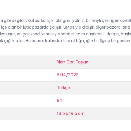
gibi değildir. Kafası karışık, alıngan, yalnız, bir hayli çekingen özelli
e olan bir işte; pazarda çalışır, ustasıyla didişir, diğer pazarcılarla
 konuşur, en çok kendi kendisiyle sohbet eden düşünceli, dalgın, başk
 çığlık atar. Bu onun etrafındakilere attığı çığlıktır. İlginç bir genci
Mert Can Taşkın
6/14/2023
Türkçe
64
13,5 x 19,5 cm