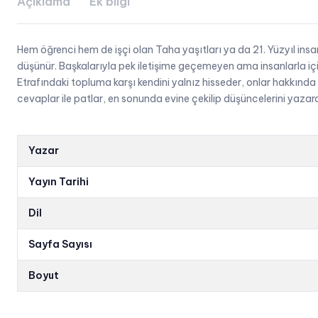
Açıklama
Ek bilgi
Hem öğrenci hem de işçi olan Taha yaşıtları ya da 21. Yüzyıl insanı 
düşünür. Başkalarıyla pek iletişime geçemeyen ama insanlarla içi iç
Etrafındaki topluma karşı kendini yalnız hisseder, onlar hakkında
cevaplar ile patlar, en sonunda evine çekilip düşüncelerini yazarak
Yazar
Yayın Tarihi
Dil
Sayfa Sayısı
Boyut