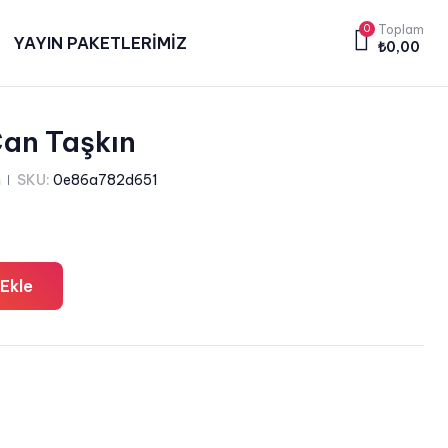
0
Toplam
YAYIN PAKETLERİMİZ
₺
0,00
Can Taşkın
n
SKU:
0e86a782d651
Ekle
a