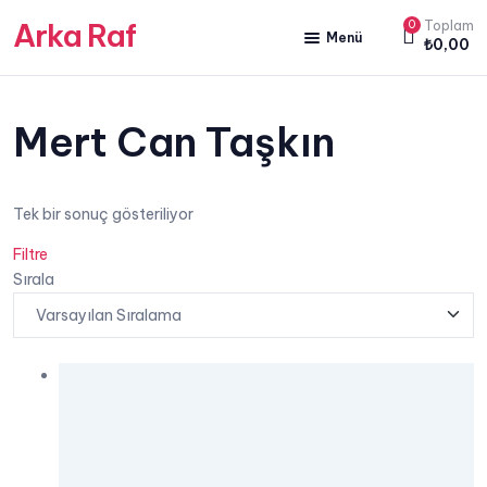
Arka Raf
0
Toplam
Menü
₺
0,00
ANA SAYFA
HAKKIMIZDA
Mert Can Taşkın
KİTAP SATIŞ
Tek bir sonuç gösteriliyor
YAZARLARIMIZ
Filtre
YAYIN PAKETLERİMİZ
Sırala