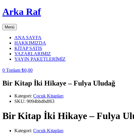
Arka Raf
Menü
ANA SAYFA
HAKKIMIZDA
KİTAP SATIŞ
YAZARLARIMIZ
YAYIN PAKETLERİMİZ
0
Toplam
₺
0,00
Bir Kitap İki Hikaye – Fulya Uludağ
Kategori:
Çocuk Kitapları
SKU:
9094bbdbdf63
Bir Kitap İki Hikaye – Fulya U
Kategori:
Çocuk Kitapları