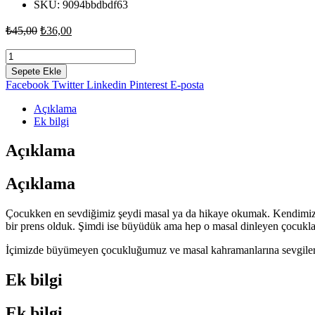
SKU:
9094bbdbdf63
Orijinal
Şu
₺
45,00
₺
36,00
fiyat:
andaki
fiyat:
Bir
₺45,00.
Kitap
₺36,00.
Sepete Ekle
İki
Facebook
Twitter
Linkedin
Pinterest
E-posta
Hikaye
-
Açıklama
Fulya
Ek bilgi
Uludağ
adet
Açıklama
Açıklama
Çocukken en sevdiğimiz şeydi masal ya da hikaye okumak. Kendimizi 
bir prens olduk. Şimdi ise büyüdük ama hep o masal dinleyen çocukla
İçimizde büyümeyen çocukluğumuz ve masal kahramanlarına sevgil
Ek bilgi
Ek bilgi