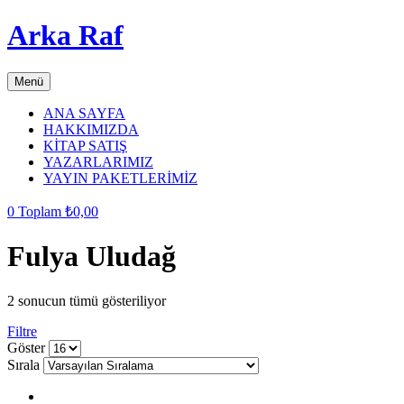
Arka Raf
Menü
ANA SAYFA
HAKKIMIZDA
KİTAP SATIŞ
YAZARLARIMIZ
YAYIN PAKETLERİMİZ
0
Toplam
₺
0,00
Fulya Uludağ
2 sonucun tümü gösteriliyor
Filtre
grid
list
Göster
button
button
Sırala