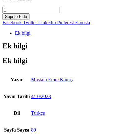
fiyat:
andaki
fiyat:
Bir
₺82,00.
Hiyerarşide
₺65,60.
Sepete Ekle
Vuruluyorum
Facebook
Twitter
Linkedin
Pinterest
E-posta
-
Mustafa
Ek bilgi
Emre
Kamış
Ek bilgi
adet
Ek bilgi
Yazar
Mustafa Emre Kamış
Yayın Tarihi
4/10/2023
Dil
Türkçe
Sayfa Sayısı
80