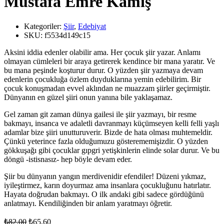
Mustafa Emre Kamış
Kategoriler:
Şiir
,
Edebiyat
SKU:
f5534d149c15
Aksini iddia edenler olabilir ama. Her çocuk şiir yazar. Anlamı
olmayan cümleleri bir araya getirerek kendince bir mana yaratır. Ve
bu mana peşinde koşturur durur. O yüzden şiir yazmaya devam
edenlerin çocukluğa özlem duyduklarına yemin edebilirim. Bir
çocuk konuşmadan evvel aklından ne muazzam şiirler geçirmiştir.
Dünyanın en güzel şiiri onun yanına bile yaklaşamaz.
Gel zaman git zaman dünya gailesi ile şiir yazmayı, bir resme
bakmayı, insanca ve adaletli davranmayı küçümseyen kelli felli yaşlı
adamlar bize şiiri unutturuverir. Bizde de hata olması muhtemeldir.
Çünkü yeterince fazla olduğumuzu gösterememişizdir. O yüzden
gökkuşağı gibi çocuklar gıpgri yetişkinlerin elinde solar durur. Ve bu
döngü -istisnasız- hep böyle devam eder.
Şiir bu dünyanın yangın merdivenidir efendiler! Düzeni yıkmaz,
iyileştirmez, karın doyurmaz ama insanlara çocukluğunu hatırlatır.
Hayata doğrudan bakmayı. O ilk andaki gibi sadece gördüğünü
anlatmayı. Kendiliğinden bir anlam yaratmayı öğretir.
Orijinal
Şu
₺
82,00
₺
65,60