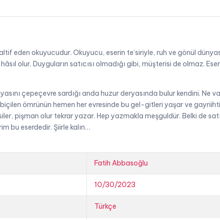
ltif eden okuyucudur. Okuyucu, eserin te’siriyle, ruh ve gönül dünyas
 hâsıl olur. Duyguların satıcısı olmadığı gibi, müşterisi de olmaz. Es
yasını çepeçevre sardığı anda huzur deryasında bulur kendini. Ne var 
e biçilen ömrünün hemen her evresinde bu gel-gitleri yaşar ve gayrii
siler, pişman olur tekrar yazar. Hep yazmakla meşguldür. Belki de satı
im bu eserdedir. Şiirle kalın…
Fatih Abbasoğlu
10/30/2023
Türkçe