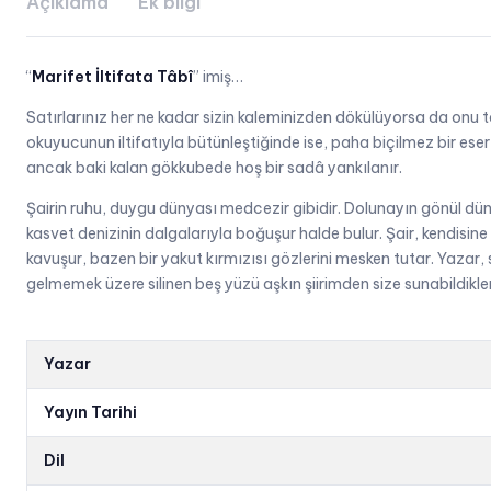
Açıklama
Ek bilgi
“
Marifet İltifata Tâbî
” imiş…
Satırlarınız her ne kadar sizin kaleminizden dökülüyorsa da onu ta
okuyucunun iltifatıyla bütünleştiğinde ise, paha biçilmez bir eser
ancak baki kalan gökkubede hoş bir sadâ yankılanır.
Şairin ruhu, duygu dünyası medcezir gibidir. Dolunayın gönül dün
kasvet denizinin dalgalarıyla boğuşur halde bulur. Şair, kendisin
kavuşur, bazen bir yakut kırmızısı gözlerini mesken tutar. Yazar, 
gelmemek üzere silinen beş yüzü aşkın şiirimden size sunabildikler
Yazar
Yayın Tarihi
Dil