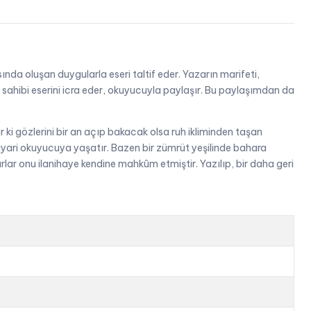
ında oluşan duygularla eseri taltif eder. Yazarın marifeti,
er sahibi eserini icra eder, okuyucuyla paylaşır. Bu paylaşımdan da
ki gözlerini bir an açıp bakacak olsa ruh ikliminden taşan
htiyari okuyucuya yaşatır. Bazen bir zümrüt yeşilinde bahara
rlar onu ilanihaye kendine mahkûm etmiştir. Yazılıp, bir daha geri