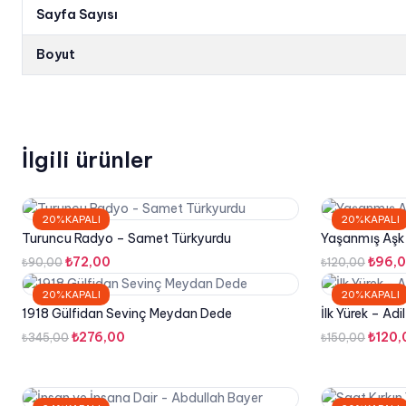
Sayfa Sayısı
Boyut
İlgili ürünler
20%KAPALI
20%KAPALI
Turuncu Radyo – Samet Türkyurdu
Yaşanmış Aşk Ş
Orijinal
Şu
Orijin
₺
72,00
₺
96,
₺
90,00
₺
120,00
fiyat:
andaki
fiyat:
20%KAPALI
20%KAPALI
₺90,00.
fiyat:
₺120,
1918 Gülfidan Sevinç Meydan Dede
İlk Yürek – Ad
₺72,00.
Orijinal
Şu
Orijin
₺
276,00
₺
120,
₺
345,00
₺
150,00
fiyat:
andaki
fiyat:
₺345,00.
fiyat:
₺150,
₺276,00.