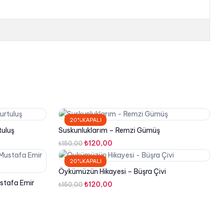
20%KAPALI
tuluş
Suskunluklarım – Remzi Gümüş
Orijinal
Şu
₺
120,00
₺
150,00
fiyat:
andaki
20%KAPALI
₺150,00.
fiyat:
Öykümüzün Hikayesi – Büşra Çivi
₺120,00.
ustafa Emir
Orijinal
Şu
₺
120,00
₺
150,00
fiyat:
andaki
₺150,00.
fiyat:
₺120,00.