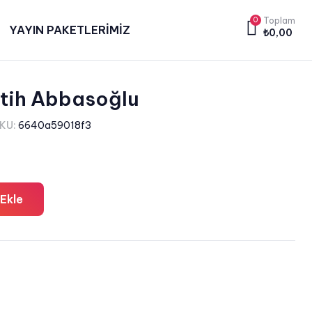
0
Toplam
YAYIN PAKETLERİMİZ
₺
0,00
atih Abbasoğlu
KU:
6640a59018f3
Ekle
a