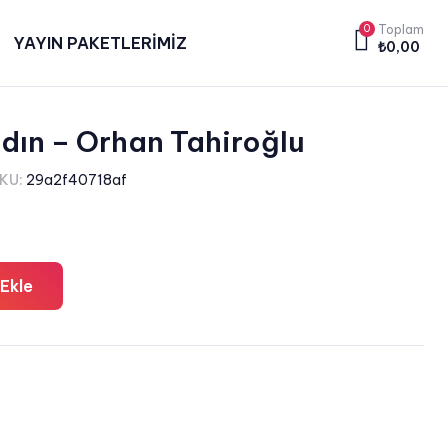
0
Toplam
YAYIN PAKETLERİMİZ
₺
0,00
dın – Orhan Tahiroğlu
KU:
29a2f40718af
Ekle
a