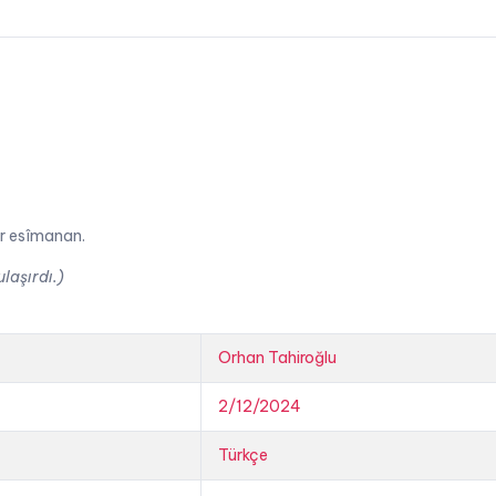
er esîmanan.
laşırdı.)
Orhan Tahiroğlu
2/12/2024
Türkçe