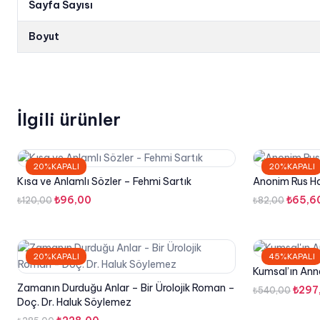
Sayfa Sayısı
Boyut
İlgili ürünler
20%KAPALI
20%KAPALI
Kısa ve Anlamlı Sözler – Fehmi Sartık
Anonim Rus Ha
Orijinal
Şu
Orijina
₺
96,00
₺
65,6
₺
120,00
₺
82,00
fiyat:
andaki
fiyat:
₺120,00.
fiyat:
₺82,00
₺96,00.
20%KAPALI
45%KAPALI
Kumsal’ın Ann
Zamanın Durduğu Anlar – Bir Ürolojik Roman –
Orijin
₺
297
₺
540,00
Doç. Dr. Haluk Söylemez
fiyat