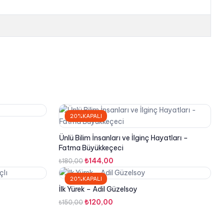
20%KAPALI
Ünlü Bilim İnsanları ve İlginç Hayatları –
Fatma Büyükkeçeci
Orijinal
Şu
₺
144,00
₺
180,00
fiyat:
andaki
20%KAPALI
₺180,00.
fiyat:
İlk Yürek – Adil Güzelsoy
₺144,00.
Orijinal
Şu
₺
120,00
₺
150,00
fiyat:
andaki