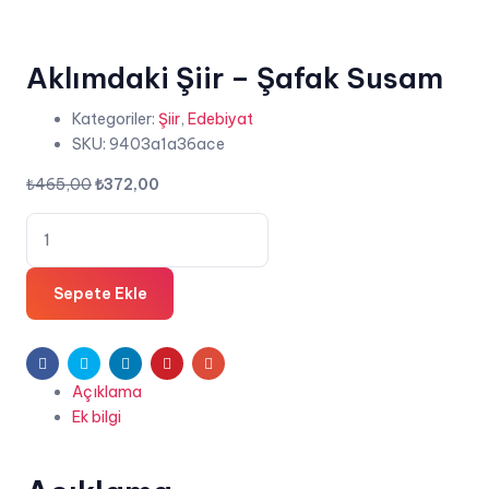
Aklımdaki Şiir – Şafak Susam
Kategoriler:
Şiir
,
Edebiyat
SKU:
9403a1a36ace
Orijinal
Şu
₺
465,00
₺
372,00
fiyat:
andaki
Aklımdaki
₺465,00.
fiyat:
Şiir
₺372,00.
-
Sepete Ekle
Şafak
Susam
adet
Facebook
Twitter
Linkedin
Pinterest
E-
Açıklama
posta
Ek bilgi