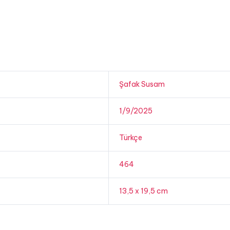
Şafak Susam
1/9/2025
Türkçe
464
13,5 x 19,5 cm