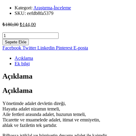
Kategori:
Araştırma-İnceleme
SKU:
eefdb8fa5379
Orijinal
Şu
₺
180,00
₺
144,00
fiyat:
andaki
fiyat:
Adalet
₺180,00.
ve
₺144,00.
Sepete Ekle
İnsan
Facebook
Twitter
Linkedin
Pinterest
E-posta
-
Nurullah
Açıklama
Çakmak
Ek bilgi
adet
Açıklama
Açıklama
Yönetimde adalet devletin direği,
Hayatta adalet nizamın temeli,
Aile fertleri arasında adalet, huzurun temeli,
Ticarette ve muamelede adalet, itimat ve emniyetin,
ahlak ve faziletin tek şartıdır.
Bilhassa istiklal ve hürriyetin devamı adalet ile kaimdir.