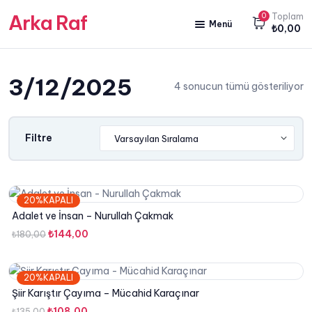
Arka Raf
0
Toplam
Menü
₺
0,00
ANA SAYFA
3/12/2025
HAKKIMIZDA
4 sonucun tümü gösteriliyor
KİTAP SATIŞ
YAZARLARIMIZ
Filtre
YAYIN PAKETLERİMİZ
20%KAPALI
Adalet ve İnsan – Nurullah Çakmak
Orijinal
Şu
₺
144,00
₺
180,00
fiyat:
andaki
₺180,00.
fiyat:
20%KAPALI
₺144,00.
Şiir Karıştır Çayıma – Mücahid Karaçınar
Orijinal
Şu
₺
108,00
₺
135,00