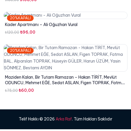
fiyat:
andaki
₺135,00.
fiyat:
20%KAPALI
₺108,00.
Kader Apartmanı – Ali Oğuzhan Vural
Orijinal
Şu
₺
96,00
₺
120,00
fiyat:
andaki
₺120,00.
fiyat:
20%KAPALI
₺96,00.
Maziden Kalan, Bir Tutam Ramazan – Hakan TİRİT, Mevlüt
ODUNCU, Mehmet EĞE, Sedat ASLAN, Figen TOPRAK, Fatma
BAL, Alparslan TOPRAK, Hüseyin GÜLER, Harun ÜZÜM, Yasin
Orijinal
Şu
₺
60,00
₺
75,00
SÖNMEZ, Bestami AYDIN
fiyat:
andaki
₺75,00.
fiyat:
₺60,00.
Telif Hakkı © 2026
Arka Raf
. Tüm Hakları Saklıdır