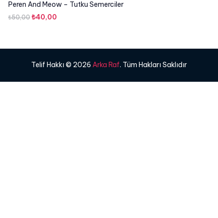
Peren And Meow – Tutku Semerciler
Orijinal
Şu
₺
40,00
₺
50,00
fiyat:
andaki
₺50,00.
fiyat:
₺40,00.
Telif Hakkı © 2026
Arka Raf
. Tüm Hakları Saklıdır