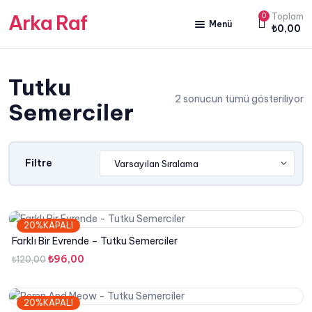
Arka Raf
0
Toplam
Menü
₺
0,00
ANA SAYFA
Tutku
HAKKIMIZDA
2 sonucun tümü gösteriliyor
Semerciler
KİTAP SATIŞ
YAZARLARIMIZ
Filtre
YAYIN PAKETLERİMİZ
20%KAPALI
Farklı Bir Evrende – Tutku Semerciler
Orijinal
Şu
₺
96,00
₺
120,00
fiyat:
andaki
₺120,00.
fiyat:
20%KAPALI
₺96,00.