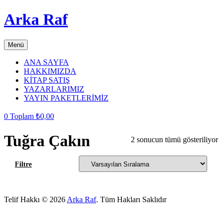
Arka Raf
Menü
ANA SAYFA
HAKKIMIZDA
KİTAP SATIŞ
YAZARLARIMIZ
YAYIN PAKETLERİMİZ
0
Toplam
₺
0,00
Tuğra Çakın
2 sonucun tümü gösteriliyor
Filtre
gri
lis
but
bu
Telif Hakkı © 2026
Arka Raf
. Tüm Hakları Saklıdır