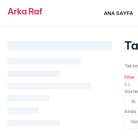
Arka Raf
ANA SAYFA
Ta
Tek bi
Filtre
grid
list
button
butt
Göste
Sırala