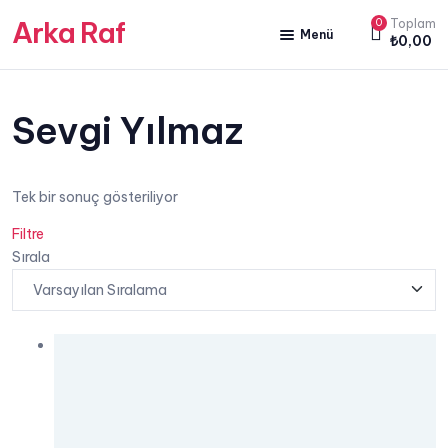
Arka Raf
0
Toplam
Menü
₺
0,00
ANA SAYFA
HAKKIMIZDA
Sevgi Yılmaz
KİTAP SATIŞ
Tek bir sonuç gösteriliyor
YAZARLARIMIZ
Filtre
YAYIN PAKETLERİMİZ
Sırala