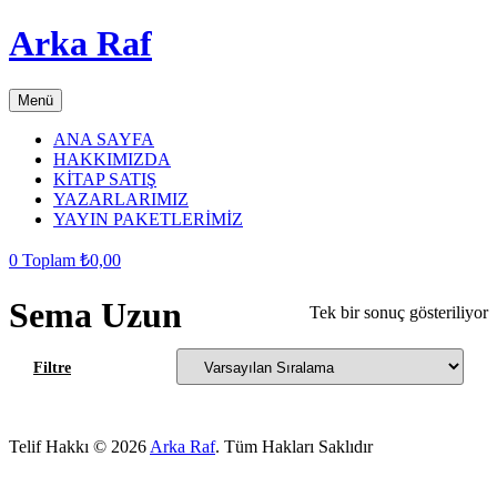
Arka Raf
Menü
ANA SAYFA
HAKKIMIZDA
KİTAP SATIŞ
YAZARLARIMIZ
YAYIN PAKETLERİMİZ
0
Toplam
₺
0,00
Sema Uzun
Tek bir sonuç gösteriliyor
Filtre
gri
lis
but
bu
Telif Hakkı © 2026
Arka Raf
. Tüm Hakları Saklıdır