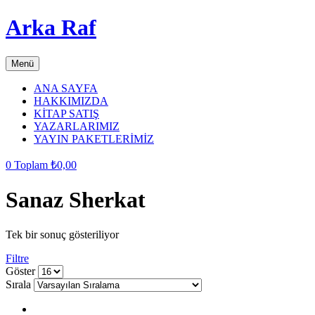
Arka Raf
Menü
ANA SAYFA
HAKKIMIZDA
KİTAP SATIŞ
YAZARLARIMIZ
YAYIN PAKETLERİMİZ
0
Toplam
₺
0,00
Sanaz Sherkat
Tek bir sonuç gösteriliyor
Filtre
grid
list
Göster
button
button
Sırala