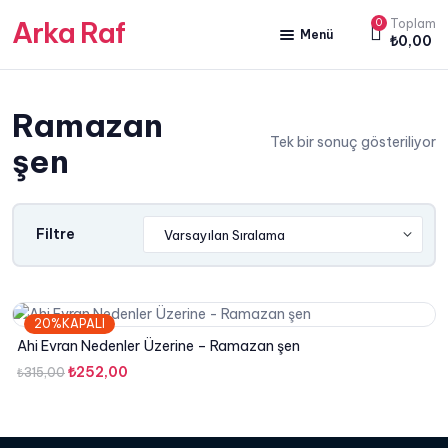
Arka Raf
0
Toplam
Menü
₺
0,00
ANA SAYFA
Ramazan
HAKKIMIZDA
Tek bir sonuç gösteriliyor
şen
KİTAP SATIŞ
YAZARLARIMIZ
Filtre
YAYIN PAKETLERİMİZ
20%KAPALI
Ahi Evran Nedenler Üzerine – Ramazan şen
Orijinal
Şu
₺
252,00
₺
315,00
fiyat:
andaki
₺315,00.
fiyat:
₺252,00.