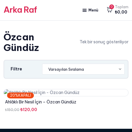
Arka Raf
0
Toplam
Menü
₺
0,00
ANA SAYFA
Özcan
HAKKIMIZDA
Tek bir sonuç gösteriliyor
Gündüz
KİTAP SATIŞ
YAZARLARIMIZ
Filtre
YAYIN PAKETLERİMİZ
20%KAPALI
Ahlâklı Bir Nesil İçin – Özcan Gündüz
Orijinal
Şu
₺
120,00
₺
150,00
fiyat:
andaki
₺150,00.
fiyat:
₺120,00.