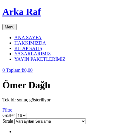
Arka Raf
Menü
ANA SAYFA
HAKKIMIZDA
KİTAP SATIŞ
YAZARLARIMIZ
YAYIN PAKETLERİMİZ
0
Toplam
₺
0,00
Ömer Dağlı
Tek bir sonuç gösteriliyor
Filtre
grid
list
Göster
button
button
Sırala