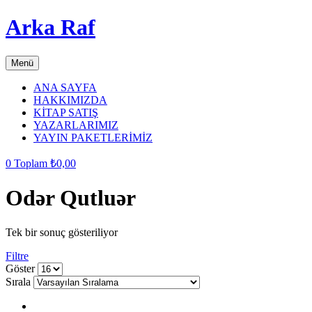
Arka Raf
Menü
ANA SAYFA
HAKKIMIZDA
KİTAP SATIŞ
YAZARLARIMIZ
YAYIN PAKETLERİMİZ
0
Toplam
₺
0,00
Odər Qutluər
Tek bir sonuç gösteriliyor
Filtre
grid
list
Göster
button
button
Sırala