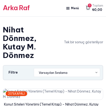
Arka Raf
0
Toplam
Menü
₺
0,00
ANA SAYFA
Nihat
HAKKIMIZDA
Dönmez,
KİTAP SATIŞ
Tek bir sonuç gösteriliyor
Kutay M.
YAZARLARIMIZ
Dönmez
YAYIN PAKETLERİMİZ
Filtre
20%KAPALI
Konut Siteleri Yönetimi (Temel Kitap) – Nihat Dönmez, Kutay