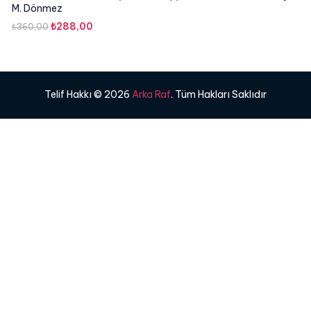
M. Dönmez
Orijinal
Şu
₺
288,00
₺
360,00
fiyat:
andaki
₺360,00.
fiyat:
₺288,00.
Telif Hakkı © 2026
Arka Raf
. Tüm Hakları Saklıdır