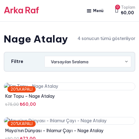
Arka Raf
0
Toplam
Menü
₺
0,00
ANA SAYFA
Nage Atalay
HAKKIMIZDA
4 sonucun tümü gösteriliyor
KİTAP SATIŞ
YAZARLARIMIZ
Filtre
YAYIN PAKETLERİMİZ
20%KAPALI
Kar Topu – Nage Atalay
Orijinal
Şu
₺
60,00
₺
75,00
fiyat:
andaki
₺75,00.
fiyat:
20%KAPALI
₺60,00.
Maya’nın Dünyası – Ihlamur Çayı – Nage Atalay
Orijinal
Şu
₺
72,00
₺
90,00