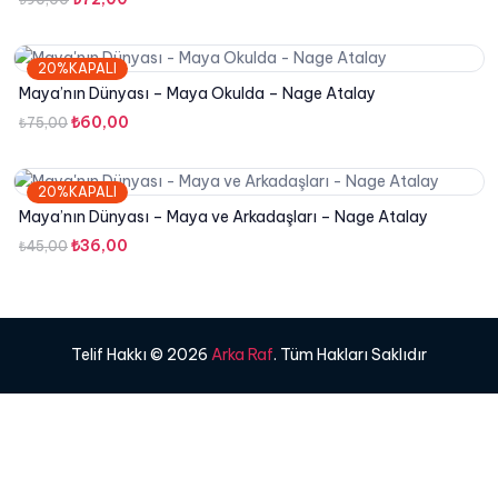
fiyat:
andaki
₺90,00.
fiyat:
20%KAPALI
₺72,00.
Maya’nın Dünyası – Maya Okulda – Nage Atalay
Orijinal
Şu
₺
60,00
₺
75,00
fiyat:
andaki
₺75,00.
fiyat:
20%KAPALI
₺60,00.
Maya’nın Dünyası – Maya ve Arkadaşları – Nage Atalay
Orijinal
Şu
₺
36,00
₺
45,00
fiyat:
andaki
₺45,00.
fiyat:
₺36,00.
Telif Hakkı © 2026
Arka Raf
. Tüm Hakları Saklıdır